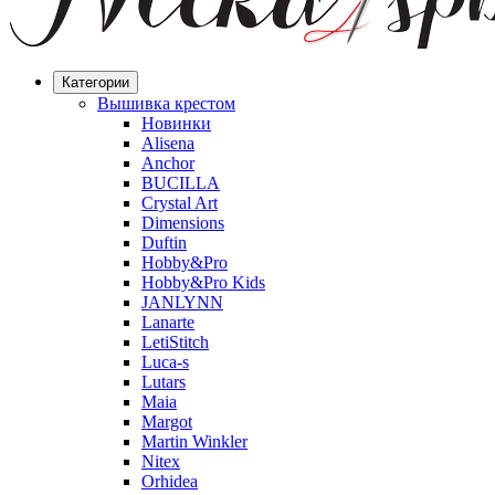
Категории
Вышивка крестом
Новинки
Alisena
Anchor
BUCILLA
Crystal Art
Dimensions
Duftin
Hobby&Pro
Hobby&Pro Kids
JANLYNN
Lanarte
LetiStitch
Luca-s
Lutars
Maia
Margot
Martin Winkler
Nitex
Orhidea