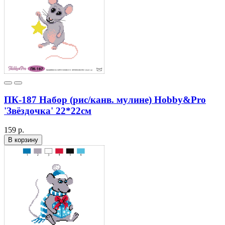
ПК-187 Набор (рис/канв. мулине) Hobby&Pro
'Звёздочка' 22*22см
159 р.
В корзину