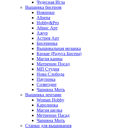
Чудесная Игла
Вышивка бисером
Новинки
Alisena
Hobby&Pro
Абрис Арт
Ажур
Астрея Арт
Бисеринка
Вышивальная мозаика
Кроше (Радуга Бисера)
Магия канвы
Матренин Посад
МП Студия
Нова Слобода
Паутинка
Созвездие
Чаривна Мить
Вышивка лентами
Woman Hobby
Каролинка
Магия шелка
Метренин Пасад
Чаривна Мить
Станки для вышивания