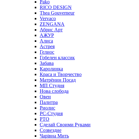
Pako
RICO DESIGN
Thea Gouverneur
Vervaco
ZENGANA
Абрис Арт
АЖУР
Алиса
Астрея
Гелиос
Гобелен классик
Забава
Каролинка
Краса и Творчество
Матрёнин Посад
МП Студия
Нова слобода
Овен
Палитра
Риолис
РС-Студия
РТО
Сделай Своими Руками
Созвездие
Чарiвна Мить