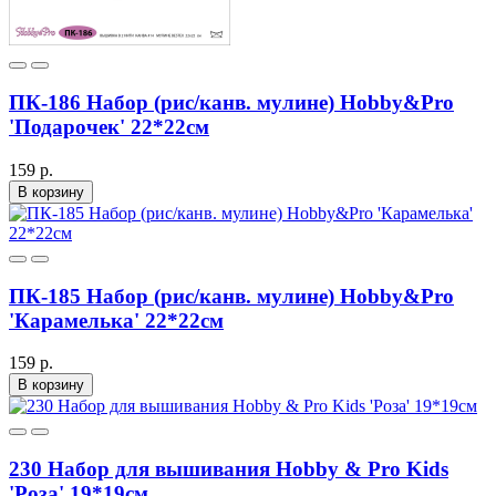
ПК-186 Набор (рис/канв. мулине) Hobby&Pro
'Подарочек' 22*22см
159 р.
В корзину
ПК-185 Набор (рис/канв. мулине) Hobby&Pro
'Карамелька' 22*22см
159 р.
В корзину
230 Набор для вышивания Hobby & Pro Kids
'Роза' 19*19см