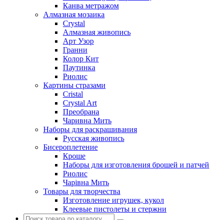
Канва метражом
Алмазная мозаика
Crystal
Алмазная живопись
Арт Узор
Гранни
Колор Кит
Паутинка
Риолис
Картины стразами
Cristal
Crystal Art
Преобрана
Чаривна Мить
Наборы для раскрашивания
Русская живопись
Бисероплетение
Кроше
Наборы для изготовления брошей и патчей
Риолис
Чарiвна Мить
Товары для творчества
Изготовление игрушек, кукол
Клеевые пистолеты и стержни