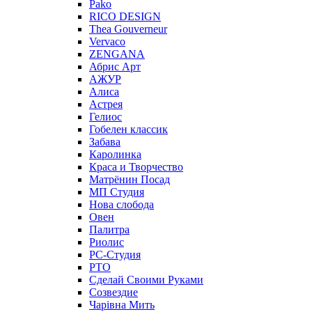
Pako
RICO DESIGN
Thea Gouverneur
Vervaco
ZENGANA
Абрис Арт
АЖУР
Алиса
Астрея
Гелиос
Гобелен классик
Забава
Каролинка
Краса и Творчество
Матрёнин Посад
МП Студия
Нова слобода
Овен
Палитра
Риолис
РС-Студия
РТО
Сделай Своими Руками
Созвездие
Чарiвна Мить