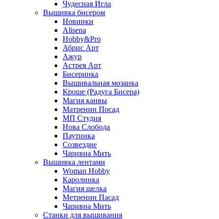
Чудесная Игла
Вышивка бисером
Новинки
Alisena
Hobby&Pro
Абрис Арт
Ажур
Астрея Арт
Бисеринка
Вышивальная мозаика
Кроше (Радуга Бисера)
Магия канвы
Матренин Посад
МП Студия
Нова Слобода
Паутинка
Созвездие
Чаривна Мить
Вышивка лентами
Woman Hobby
Каролинка
Магия шелка
Метренин Пасад
Чаривна Мить
Станки для вышивания