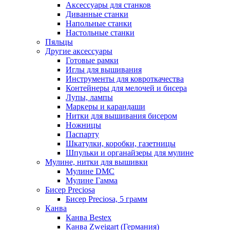
Аксессуары для станков
Диванные станки
Напольные станки
Настольные станки
Пяльцы
Другие аксессуары
Готовые рамки
Иглы для вышивания
Инструменты для ковроткачества
Контейнеры для мелочей и бисера
Лупы, лампы
Маркеры и карандаши
Нитки для вышивания бисером
Ножницы
Паспарту
Шкатулки, коробки, газетницы
Шпульки и органайзеры для мулине
Мулине, нитки для вышивки
Мулине DMC
Мулине Гамма
Бисер Preciosa
Бисер Preciosa, 5 грамм
Канва
Канва Bestex
Канва Zweigart (Германия)