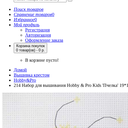
Поиск товаров
Сравнение товаров
0
Избранное
0
Мой профиль
Регистрация
Авторизация
Оформление заказа
Корзина покупок
0 товар(ов) - 0 р.
В корзине пусто!
Домой
Вышивка крестом
Hobby&Pro
214 Набор для вышивания Hobby & Pro Kids 'Пчелка' 19*