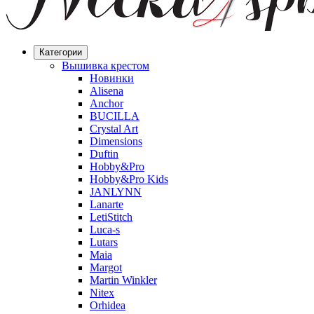
Категории
Вышивка крестом
Новинки
Alisena
Anchor
BUCILLA
Crystal Art
Dimensions
Duftin
Hobby&Pro
Hobby&Pro Kids
JANLYNN
Lanarte
LetiStitch
Luca-s
Lutars
Maia
Margot
Martin Winkler
Nitex
Orhidea