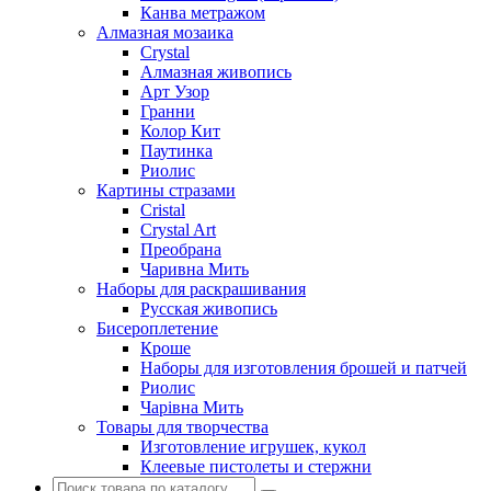
Канва метражом
Алмазная мозаика
Crystal
Алмазная живопись
Арт Узор
Гранни
Колор Кит
Паутинка
Риолис
Картины стразами
Cristal
Crystal Art
Преобрана
Чаривна Мить
Наборы для раскрашивания
Русская живопись
Бисероплетение
Кроше
Наборы для изготовления брошей и патчей
Риолис
Чарiвна Мить
Товары для творчества
Изготовление игрушек, кукол
Клеевые пистолеты и стержни