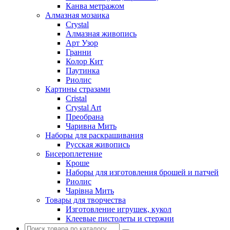
Канва метражом
Алмазная мозаика
Crystal
Алмазная живопись
Арт Узор
Гранни
Колор Кит
Паутинка
Риолис
Картины стразами
Cristal
Crystal Art
Преобрана
Чаривна Мить
Наборы для раскрашивания
Русская живопись
Бисероплетение
Кроше
Наборы для изготовления брошей и патчей
Риолис
Чарiвна Мить
Товары для творчества
Изготовление игрушек, кукол
Клеевые пистолеты и стержни