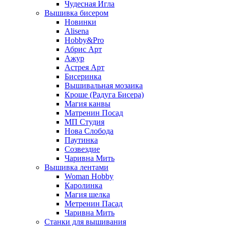
Чудесная Игла
Вышивка бисером
Новинки
Alisena
Hobby&Pro
Абрис Арт
Ажур
Астрея Арт
Бисеринка
Вышивальная мозаика
Кроше (Радуга Бисера)
Магия канвы
Матренин Посад
МП Студия
Нова Слобода
Паутинка
Созвездие
Чаривна Мить
Вышивка лентами
Woman Hobby
Каролинка
Магия шелка
Метренин Пасад
Чаривна Мить
Станки для вышивания