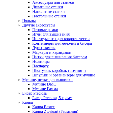
Аксессуары для станков
Диванные станки
Напольные станки
Настольные станки
Пяльцы
Другие аксессуары
Готовые рамки
Иглы для вышивания
Инструменты для ковроткачества
Контейнеры для мелочей и бисера
Лупы, лампы
Маркеры и карандаши
Нитки для вышивания бисером
Ножницы
Паспарту
Шкатулки, коробки, газетницы
Шпульки и органайзеры для мулине
Мулине, нитки для вышивки
Мулине DMC
Мулине Гамма
Бисер Preciosa
Бисер Preciosa, 5 грамм
Канва
Канва Bestex
Канва Zweigart (Германия)