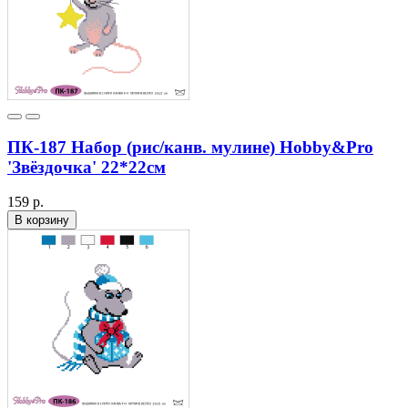
ПК-187 Набор (рис/канв. мулине) Hobby&Pro
'Звёздочка' 22*22см
159 р.
В корзину