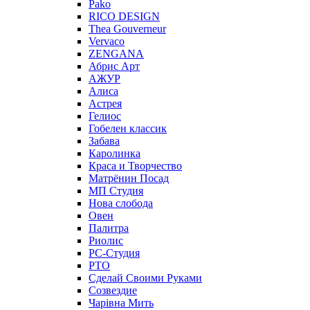
Pako
RICO DESIGN
Thea Gouverneur
Vervaco
ZENGANA
Абрис Арт
АЖУР
Алиса
Астрея
Гелиос
Гобелен классик
Забава
Каролинка
Краса и Творчество
Матрёнин Посад
МП Студия
Нова слобода
Овен
Палитра
Риолис
РС-Студия
РТО
Сделай Своими Руками
Созвездие
Чарiвна Мить