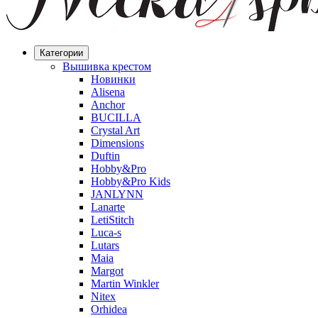
Категории
Вышивка крестом
Новинки
Alisena
Anchor
BUCILLA
Crystal Art
Dimensions
Duftin
Hobby&Pro
Hobby&Pro Kids
JANLYNN
Lanarte
LetiStitch
Luca-s
Lutars
Maia
Margot
Martin Winkler
Nitex
Orhidea