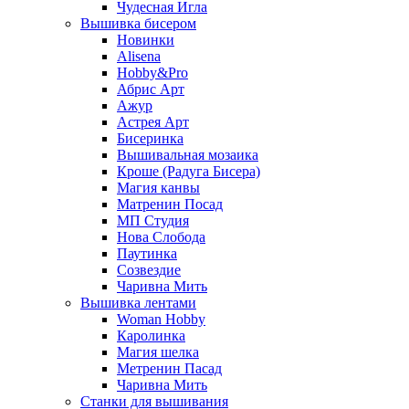
Чудесная Игла
Вышивка бисером
Новинки
Alisena
Hobby&Pro
Абрис Арт
Ажур
Астрея Арт
Бисеринка
Вышивальная мозаика
Кроше (Радуга Бисера)
Магия канвы
Матренин Посад
МП Студия
Нова Слобода
Паутинка
Созвездие
Чаривна Мить
Вышивка лентами
Woman Hobby
Каролинка
Магия шелка
Метренин Пасад
Чаривна Мить
Станки для вышивания