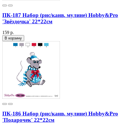
ПК-187 Набор (рис/канв. мулине) Hobby&Pro
'Звёздочка' 22*22см
159 р.
В корзину
ПК-186 Набор (рис/канв. мулине) Hobby&Pro
'Подарочек' 22*22см