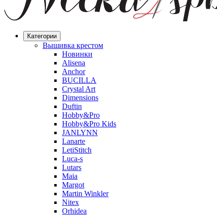
Категории
Вышивка крестом
Новинки
Alisena
Anchor
BUCILLA
Crystal Art
Dimensions
Duftin
Hobby&Pro
Hobby&Pro Kids
JANLYNN
Lanarte
LetiStitch
Luca-s
Lutars
Maia
Margot
Martin Winkler
Nitex
Orhidea