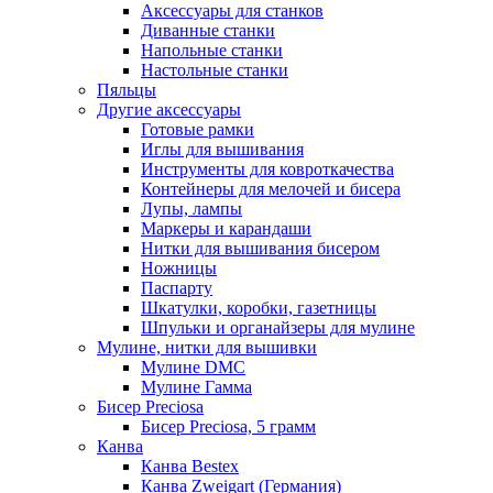
Аксессуары для станков
Диванные станки
Напольные станки
Настольные станки
Пяльцы
Другие аксессуары
Готовые рамки
Иглы для вышивания
Инструменты для ковроткачества
Контейнеры для мелочей и бисера
Лупы, лампы
Маркеры и карандаши
Нитки для вышивания бисером
Ножницы
Паспарту
Шкатулки, коробки, газетницы
Шпульки и органайзеры для мулине
Мулине, нитки для вышивки
Мулине DMC
Мулине Гамма
Бисер Preciosa
Бисер Preciosa, 5 грамм
Канва
Канва Bestex
Канва Zweigart (Германия)