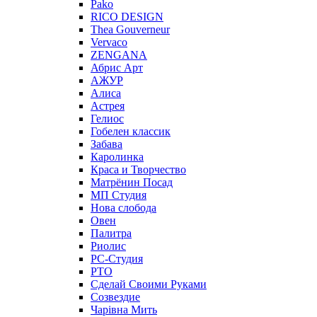
Pako
RICO DESIGN
Thea Gouverneur
Vervaco
ZENGANA
Абрис Арт
АЖУР
Алиса
Астрея
Гелиос
Гобелен классик
Забава
Каролинка
Краса и Творчество
Матрёнин Посад
МП Студия
Нова слобода
Овен
Палитра
Риолис
РС-Студия
РТО
Сделай Своими Руками
Созвездие
Чарiвна Мить