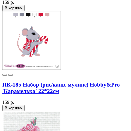
159 р.
В корзину
ПК-185 Набор (рис/канв. мулине) Hobby&Pro
'Карамелька' 22*22см
159 р.
В корзину