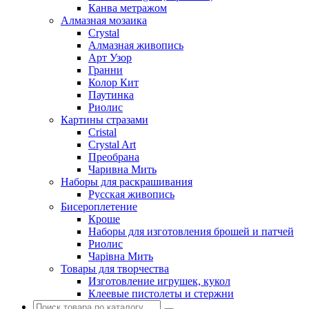
Канва метражом
Алмазная мозаика
Crystal
Алмазная живопись
Арт Узор
Гранни
Колор Кит
Паутинка
Риолис
Картины стразами
Cristal
Crystal Art
Преобрана
Чаривна Мить
Наборы для раскрашивания
Русская живопись
Бисероплетение
Кроше
Наборы для изготовления брошей и патчей
Риолис
Чарiвна Мить
Товары для творчества
Изготовление игрушек, кукол
Клеевые пистолеты и стержни