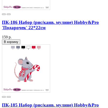
ПК-186 Набор (рис/канв. мулине) Hobby&Pro
'Подарочек' 22*22см
159 р.
В корзину
ПК-185 Набор (рис/канв. мулине) Hobby&Pro