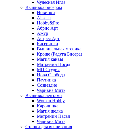
Чудесная Игла
Вышивка бисером
Новинки
Alisena
Hobby&Pro
Абрис Арт
Ажур
Астрея Арт
Бисеринка
Вышивальная мозаика
Кроше (Радуга Бисера)
Магия канвы
Матренин Посад
МП Студия
Нова Слобода
Паутинка
Созвездие
Чаривна Мить
Вышивка лентами
Woman Hobby
Каролинка
Магия шелка
Метренин Пасад
Чаривна Мить
Станки для вышивания