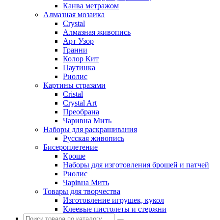
Канва метражом
Алмазная мозаика
Crystal
Алмазная живопись
Арт Узор
Гранни
Колор Кит
Паутинка
Риолис
Картины стразами
Cristal
Crystal Art
Преобрана
Чаривна Мить
Наборы для раскрашивания
Русская живопись
Бисероплетение
Кроше
Наборы для изготовления брошей и патчей
Риолис
Чарiвна Мить
Товары для творчества
Изготовление игрушек, кукол
Клеевые пистолеты и стержни