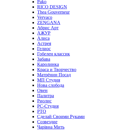
Pako
RICO DESIGN
Thea Gouverneur
Vervaco
ZENGANA
Абрис Арт
АЖУР
Алиса
Астрея
Гелиос
Гобелен классик
Забава
Каролинка
Краса и Творчество
Матрёнин Посад
МП Студия
Нова слобода
Овен
Палитра
Риолис
РС-Студия
РТО
Сделай Своими Руками
Созвездие
Чарiвна Мить