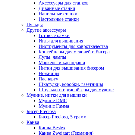
Аксессуары для станков
Диванные станки
Напольные станки
Настольные станки
Пяльцы
Другие аксессуары
Готовые рамки
Иглы для вышивания
Инструменты для ковроткачества
Контейнеры для мелочей и бисера
Лупы, лампы
Маркеры и карандаши
Нитки для вышивания бисером
Ножницы
Паспарту
Шкатулки, коробки, газетницы
Шпульки и органайзеры для мулине
Мулине, нитки для вышивки
Мулине DMC
Мулине Гамма
Бисер Preciosa
Бисер Preciosa, 5 грамм
Канва
Канва Bestex
Канва Zweigart (Германия)