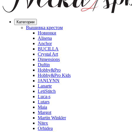
Категории
Вышивка крестом
Новинки
Alisena
Anchor
BUCILLA
Crystal Art
Dimensions
Duftin
Hobby&Pro
Hobby&Pro Kids
JANLYNN
Lanarte
LetiStitch
Luca-s
Lutars
Maia
Margot
Martin Winkler
Nitex
Orhidea