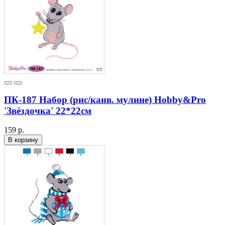
ПК-187 Набор (рис/канв. мулине) Hobby&Pro
'Звёздочка' 22*22см
159 р.
В корзину