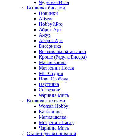
Чудесная Игла
Вышивка бисером
Новинки
Alisena
Hobby&Pro
Абрис Арт
Ажур
Астрея Арт
Бисеринка
Вышивальная мозаика
Кроше (Радуга Бисера)
Магия канвы
Матренин Посад
МП Студия
Нова Слобода
Паутинка
Созвездие
Чаривна Мить
Вышивка лентами
Woman Hobby
Каролинка
Магия шелка
Метренин Пасад
Чаривна Мить
Станки для вышивания