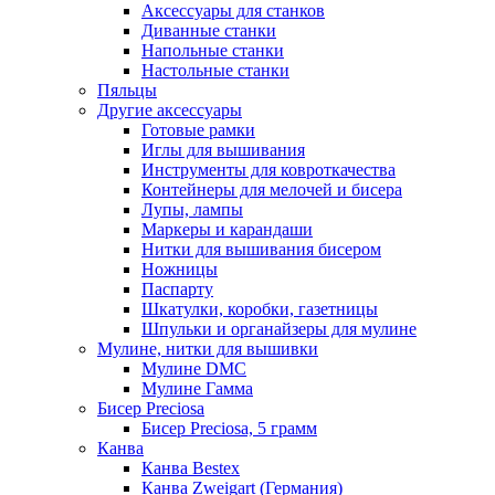
Аксессуары для станков
Диванные станки
Напольные станки
Настольные станки
Пяльцы
Другие аксессуары
Готовые рамки
Иглы для вышивания
Инструменты для ковроткачества
Контейнеры для мелочей и бисера
Лупы, лампы
Маркеры и карандаши
Нитки для вышивания бисером
Ножницы
Паспарту
Шкатулки, коробки, газетницы
Шпульки и органайзеры для мулине
Мулине, нитки для вышивки
Мулине DMC
Мулине Гамма
Бисер Preciosa
Бисер Preciosa, 5 грамм
Канва
Канва Bestex
Канва Zweigart (Германия)