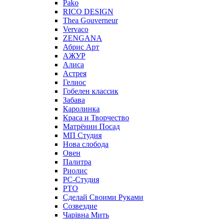
Pako
RICO DESIGN
Thea Gouverneur
Vervaco
ZENGANA
Абрис Арт
АЖУР
Алиса
Астрея
Гелиос
Гобелен классик
Забава
Каролинка
Краса и Творчество
Матрёнин Посад
МП Студия
Нова слобода
Овен
Палитра
Риолис
РС-Студия
РТО
Сделай Своими Руками
Созвездие
Чарiвна Мить