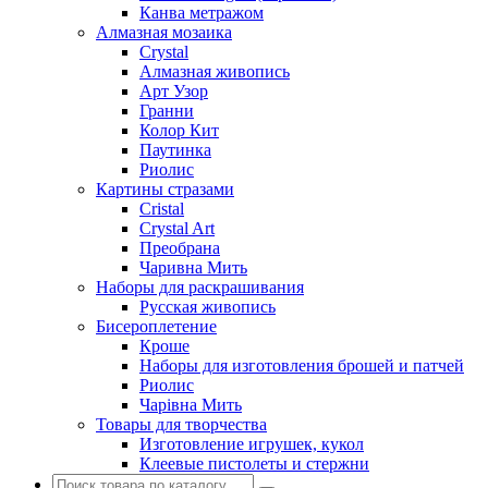
Канва метражом
Алмазная мозаика
Crystal
Алмазная живопись
Арт Узор
Гранни
Колор Кит
Паутинка
Риолис
Картины стразами
Cristal
Crystal Art
Преобрана
Чаривна Мить
Наборы для раскрашивания
Русская живопись
Бисероплетение
Кроше
Наборы для изготовления брошей и патчей
Риолис
Чарiвна Мить
Товары для творчества
Изготовление игрушек, кукол
Клеевые пистолеты и стержни