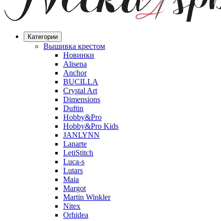
Категории
Вышивка крестом
Новинки
Alisena
Anchor
BUCILLA
Crystal Art
Dimensions
Duftin
Hobby&Pro
Hobby&Pro Kids
JANLYNN
Lanarte
LetiStitch
Luca-s
Lutars
Maia
Margot
Martin Winkler
Nitex
Orhidea