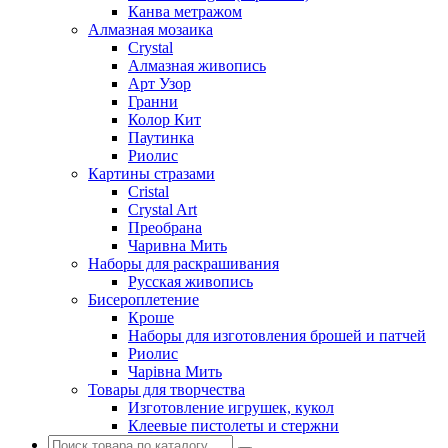
Канва метражом
Алмазная мозаика
Crystal
Алмазная живопись
Арт Узор
Гранни
Колор Кит
Паутинка
Риолис
Картины стразами
Cristal
Crystal Art
Преобрана
Чаривна Мить
Наборы для раскрашивания
Русская живопись
Бисероплетение
Кроше
Наборы для изготовления брошей и патчей
Риолис
Чарiвна Мить
Товары для творчества
Изготовление игрушек, кукол
Клеевые пистолеты и стержни