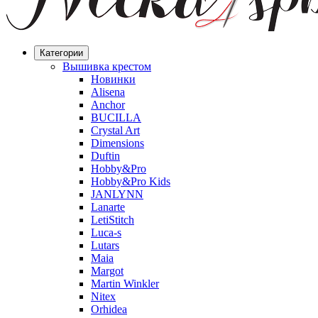
Категории
Вышивка крестом
Новинки
Alisena
Anchor
BUCILLA
Crystal Art
Dimensions
Duftin
Hobby&Pro
Hobby&Pro Kids
JANLYNN
Lanarte
LetiStitch
Luca-s
Lutars
Maia
Margot
Martin Winkler
Nitex
Orhidea