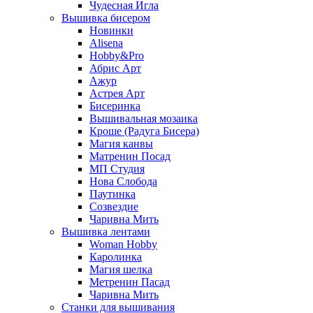
Чудесная Игла
Вышивка бисером
Новинки
Alisena
Hobby&Pro
Абрис Арт
Ажур
Астрея Арт
Бисеринка
Вышивальная мозаика
Кроше (Радуга Бисера)
Магия канвы
Матренин Посад
МП Студия
Нова Слобода
Паутинка
Созвездие
Чаривна Мить
Вышивка лентами
Woman Hobby
Каролинка
Магия шелка
Метренин Пасад
Чаривна Мить
Станки для вышивания