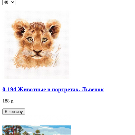
0-194 Животные в портретах. Львенок
188 р.
В корзину