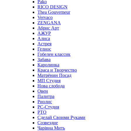
Pako
RICO DESIGN
Thea Gouverneur
Vervaco
ZENGANA
Абрис Арт
АЖУР
Алиса
Астрея
Гелиос
Гобелен классик
Забава
Каролинка
Краса и Творчество
Матрёнин Посад
МП Студия
Нова слобода
Овен
Палитра
Риолис
РС-Студия
РТО
Сделай Своими Руками
Созвездие
Чарiвна Мить