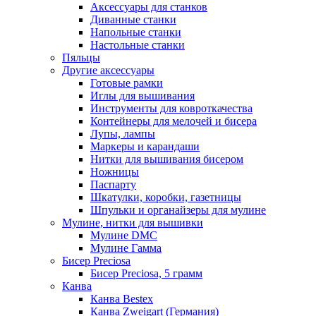
Аксессуары для станков
Диванные станки
Напольные станки
Настольные станки
Пяльцы
Другие аксессуары
Готовые рамки
Иглы для вышивания
Инструменты для ковроткачества
Контейнеры для мелочей и бисера
Лупы, лампы
Маркеры и карандаши
Нитки для вышивания бисером
Ножницы
Паспарту
Шкатулки, коробки, газетницы
Шпульки и органайзеры для мулине
Мулине, нитки для вышивки
Мулине DMC
Мулине Гамма
Бисер Preciosa
Бисер Preciosa, 5 грамм
Канва
Канва Bestex
Канва Zweigart (Германия)