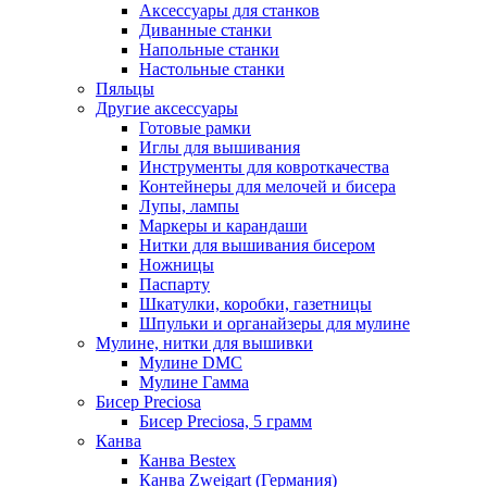
Аксессуары для станков
Диванные станки
Напольные станки
Настольные станки
Пяльцы
Другие аксессуары
Готовые рамки
Иглы для вышивания
Инструменты для ковроткачества
Контейнеры для мелочей и бисера
Лупы, лампы
Маркеры и карандаши
Нитки для вышивания бисером
Ножницы
Паспарту
Шкатулки, коробки, газетницы
Шпульки и органайзеры для мулине
Мулине, нитки для вышивки
Мулине DMC
Мулине Гамма
Бисер Preciosa
Бисер Preciosa, 5 грамм
Канва
Канва Bestex
Канва Zweigart (Германия)