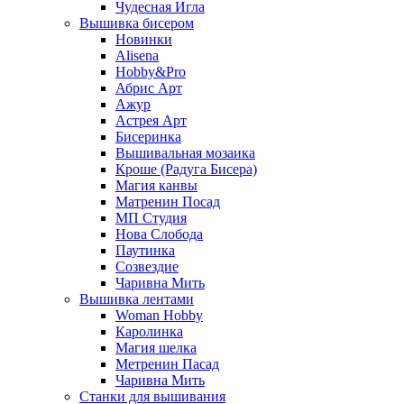
Чудесная Игла
Вышивка бисером
Новинки
Alisena
Hobby&Pro
Абрис Арт
Ажур
Астрея Арт
Бисеринка
Вышивальная мозаика
Кроше (Радуга Бисера)
Магия канвы
Матренин Посад
МП Студия
Нова Слобода
Паутинка
Созвездие
Чаривна Мить
Вышивка лентами
Woman Hobby
Каролинка
Магия шелка
Метренин Пасад
Чаривна Мить
Станки для вышивания