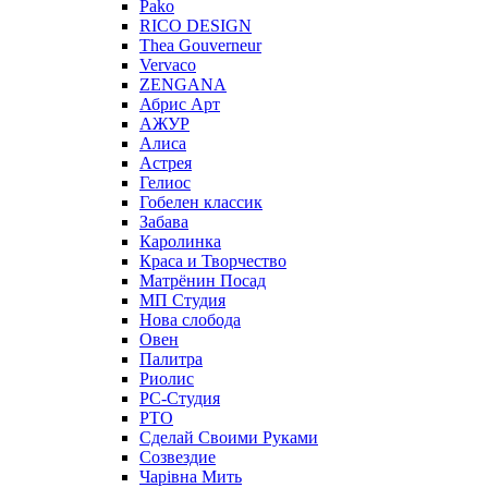
Pako
RICO DESIGN
Thea Gouverneur
Vervaco
ZENGANA
Абрис Арт
АЖУР
Алиса
Астрея
Гелиос
Гобелен классик
Забава
Каролинка
Краса и Творчество
Матрёнин Посад
МП Студия
Нова слобода
Овен
Палитра
Риолис
РС-Студия
РТО
Сделай Своими Руками
Созвездие
Чарiвна Мить