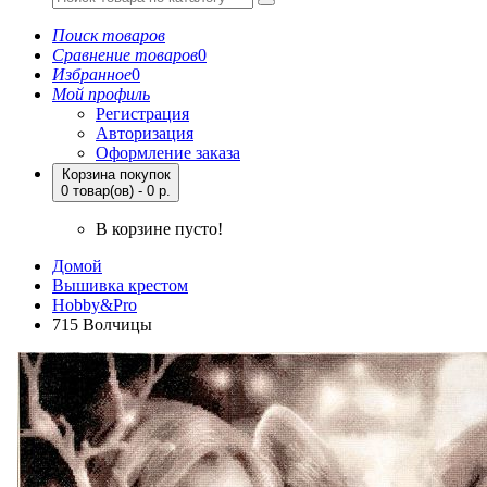
Поиск товаров
Сравнение товаров
0
Избранное
0
Мой профиль
Регистрация
Авторизация
Оформление заказа
Корзина покупок
0 товар(ов) - 0 р.
В корзине пусто!
Домой
Вышивка крестом
Hobby&Pro
715 Волчицы