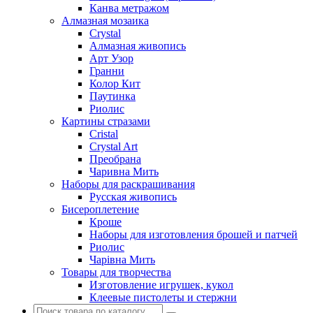
Канва метражом
Алмазная мозаика
Crystal
Алмазная живопись
Арт Узор
Гранни
Колор Кит
Паутинка
Риолис
Картины стразами
Cristal
Crystal Art
Преобрана
Чаривна Мить
Наборы для раскрашивания
Русская живопись
Бисероплетение
Кроше
Наборы для изготовления брошей и патчей
Риолис
Чарiвна Мить
Товары для творчества
Изготовление игрушек, кукол
Клеевые пистолеты и стержни