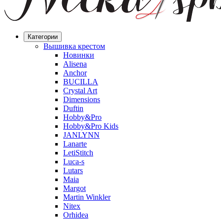
Категории
Вышивка крестом
Новинки
Alisena
Anchor
BUCILLA
Crystal Art
Dimensions
Duftin
Hobby&Pro
Hobby&Pro Kids
JANLYNN
Lanarte
LetiStitch
Luca-s
Lutars
Maia
Margot
Martin Winkler
Nitex
Orhidea