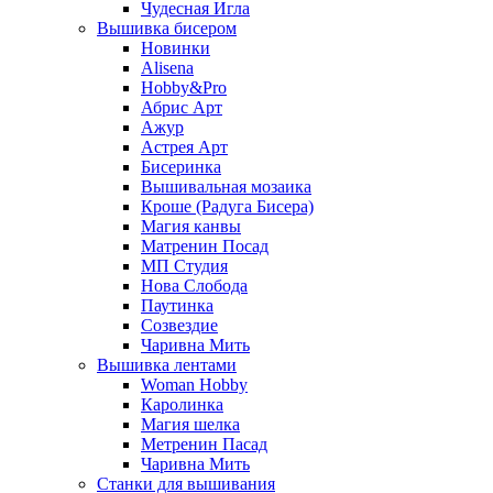
Чудесная Игла
Вышивка бисером
Новинки
Alisena
Hobby&Pro
Абрис Арт
Ажур
Астрея Арт
Бисеринка
Вышивальная мозаика
Кроше (Радуга Бисера)
Магия канвы
Матренин Посад
МП Студия
Нова Слобода
Паутинка
Созвездие
Чаривна Мить
Вышивка лентами
Woman Hobby
Каролинка
Магия шелка
Метренин Пасад
Чаривна Мить
Станки для вышивания