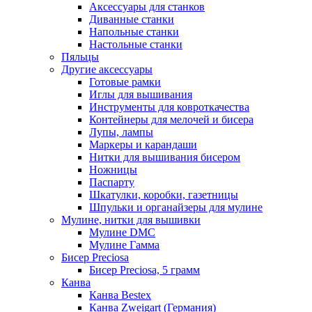
Аксессуары для станков
Диванные станки
Напольные станки
Настольные станки
Пяльцы
Другие аксессуары
Готовые рамки
Иглы для вышивания
Инструменты для ковроткачества
Контейнеры для мелочей и бисера
Лупы, лампы
Маркеры и карандаши
Нитки для вышивания бисером
Ножницы
Паспарту
Шкатулки, коробки, газетницы
Шпульки и органайзеры для мулине
Мулине, нитки для вышивки
Мулине DMC
Мулине Гамма
Бисер Preciosa
Бисер Preciosa, 5 грамм
Канва
Канва Bestex
Канва Zweigart (Германия)