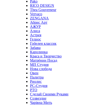
Pako
RICO DESIGN
Thea Gouverneur
Vervaco
ZENGANA
Абрис Арт
АЖУР
Алиса
Астрея
Гелиос
Гобелен классик
Забава
Каролинка
Краса и Творчество
Матрёнин Посад
МП Студия
Нова слобода
Овен
Палитра
Риолис
РС-Студия
РТО
Сделай Своими Руками
Созвездие
Чарiвна Мить