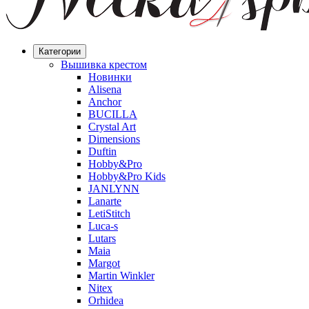
Категории
Вышивка крестом
Новинки
Alisena
Anchor
BUCILLA
Crystal Art
Dimensions
Duftin
Hobby&Pro
Hobby&Pro Kids
JANLYNN
Lanarte
LetiStitch
Luca-s
Lutars
Maia
Margot
Martin Winkler
Nitex
Orhidea