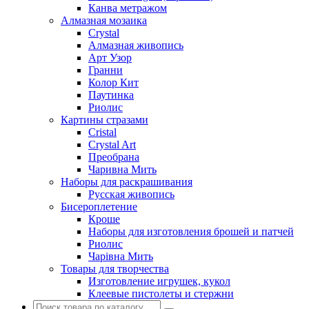
Канва метражом
Алмазная мозаика
Crystal
Алмазная живопись
Арт Узор
Гранни
Колор Кит
Паутинка
Риолис
Картины стразами
Cristal
Crystal Art
Преобрана
Чаривна Мить
Наборы для раскрашивания
Русская живопись
Бисероплетение
Кроше
Наборы для изготовления брошей и патчей
Риолис
Чарiвна Мить
Товары для творчества
Изготовление игрушек, кукол
Клеевые пистолеты и стержни