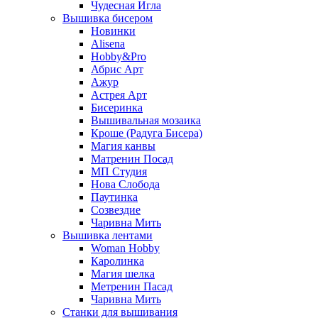
Чудесная Игла
Вышивка бисером
Новинки
Alisena
Hobby&Pro
Абрис Арт
Ажур
Астрея Арт
Бисеринка
Вышивальная мозаика
Кроше (Радуга Бисера)
Магия канвы
Матренин Посад
МП Студия
Нова Слобода
Паутинка
Созвездие
Чаривна Мить
Вышивка лентами
Woman Hobby
Каролинка
Магия шелка
Метренин Пасад
Чаривна Мить
Станки для вышивания