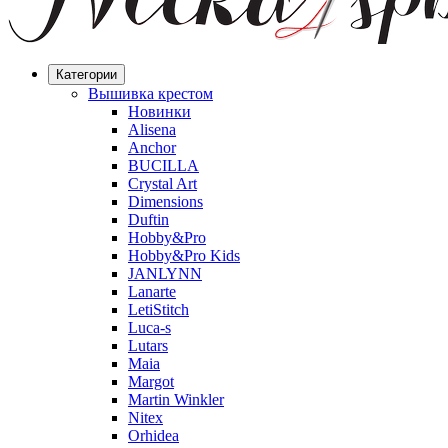
Категории
Вышивка крестом
Новинки
Alisena
Anchor
BUCILLA
Crystal Art
Dimensions
Duftin
Hobby&Pro
Hobby&Pro Kids
JANLYNN
Lanarte
LetiStitch
Luca-s
Lutars
Maia
Margot
Martin Winkler
Nitex
Orhidea