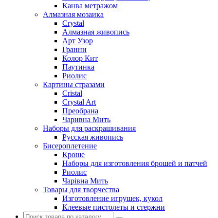
Канва метражом
Алмазная мозаика
Crystal
Алмазная живопись
Арт Узор
Гранни
Колор Кит
Паутинка
Риолис
Картины стразами
Cristal
Crystal Art
Преобрана
Чаривна Мить
Наборы для раскрашивания
Русская живопись
Бисероплетение
Кроше
Наборы для изготовления брошей и патчей
Риолис
Чарiвна Мить
Товары для творчества
Изготовление игрушек, кукол
Клеевые пистолеты и стержни