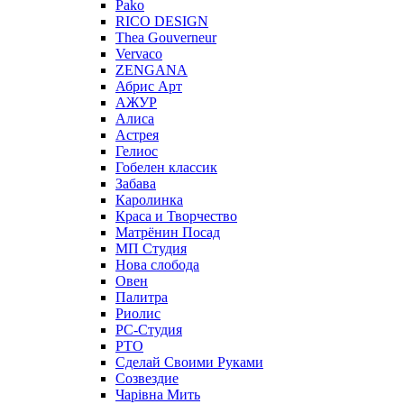
Pako
RICO DESIGN
Thea Gouverneur
Vervaco
ZENGANA
Абрис Арт
АЖУР
Алиса
Астрея
Гелиос
Гобелен классик
Забава
Каролинка
Краса и Творчество
Матрёнин Посад
МП Студия
Нова слобода
Овен
Палитра
Риолис
РС-Студия
РТО
Сделай Своими Руками
Созвездие
Чарiвна Мить