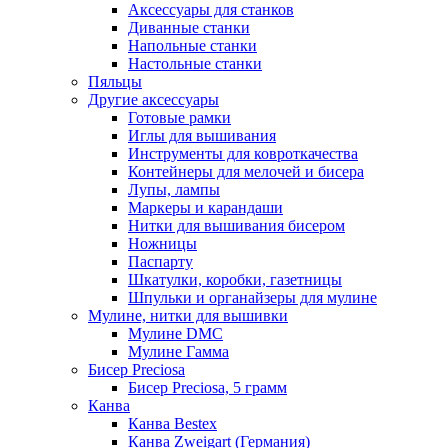
Аксессуары для станков
Диванные станки
Напольные станки
Настольные станки
Пяльцы
Другие аксессуары
Готовые рамки
Иглы для вышивания
Инструменты для ковроткачества
Контейнеры для мелочей и бисера
Лупы, лампы
Маркеры и карандаши
Нитки для вышивания бисером
Ножницы
Паспарту
Шкатулки, коробки, газетницы
Шпульки и органайзеры для мулине
Мулине, нитки для вышивки
Мулине DMC
Мулине Гамма
Бисер Preciosa
Бисер Preciosa, 5 грамм
Канва
Канва Bestex
Канва Zweigart (Германия)