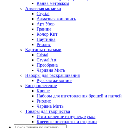
Канва метражом
Алмазная мозаика
Crystal
Алмазная живопись
Арт Узор
Гранни
Колор Кит
Паутинка
Риолис
Картины стразами
Cristal
Crystal Art
Преобрана
Чаривна Мить
Наборы для раскрашивания
Русская живопись
Бисероплетение
Кроше
Наборы для изготовления брошей и патчей
Риолис
Чарiвна Мить
Товары для творчества
Изготовление игрушек, кукол
Клеевые пистолеты и стержни