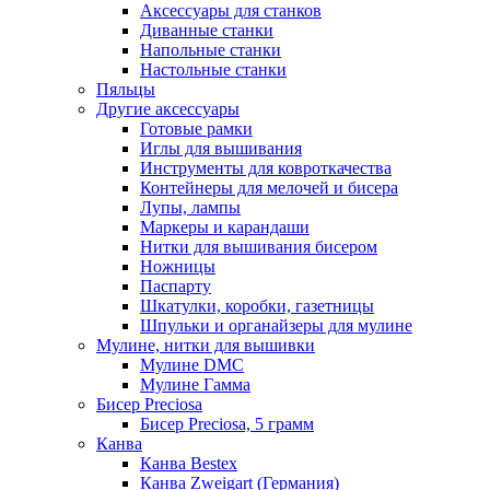
Аксессуары для станков
Диванные станки
Напольные станки
Настольные станки
Пяльцы
Другие аксессуары
Готовые рамки
Иглы для вышивания
Инструменты для ковроткачества
Контейнеры для мелочей и бисера
Лупы, лампы
Маркеры и карандаши
Нитки для вышивания бисером
Ножницы
Паспарту
Шкатулки, коробки, газетницы
Шпульки и органайзеры для мулине
Мулине, нитки для вышивки
Мулине DMC
Мулине Гамма
Бисер Preciosa
Бисер Preciosa, 5 грамм
Канва
Канва Bestex
Канва Zweigart (Германия)