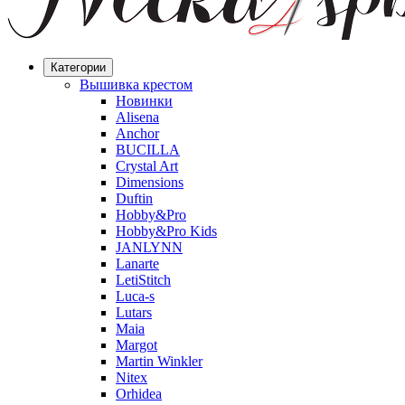
Категории
Вышивка крестом
Новинки
Alisena
Anchor
BUCILLA
Crystal Art
Dimensions
Duftin
Hobby&Pro
Hobby&Pro Kids
JANLYNN
Lanarte
LetiStitch
Luca-s
Lutars
Maia
Margot
Martin Winkler
Nitex
Orhidea