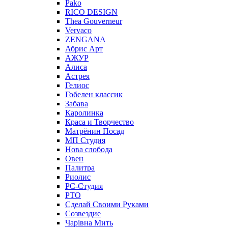
Pako
RICO DESIGN
Thea Gouverneur
Vervaco
ZENGANA
Абрис Арт
АЖУР
Алиса
Астрея
Гелиос
Гобелен классик
Забава
Каролинка
Краса и Творчество
Матрёнин Посад
МП Студия
Нова слобода
Овен
Палитра
Риолис
РС-Студия
РТО
Сделай Своими Руками
Созвездие
Чарiвна Мить