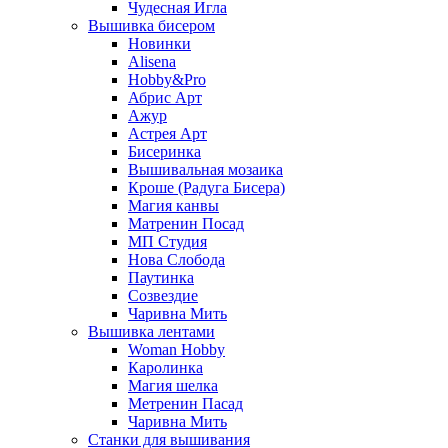
Чудесная Игла
Вышивка бисером
Новинки
Alisena
Hobby&Pro
Абрис Арт
Ажур
Астрея Арт
Бисеринка
Вышивальная мозаика
Кроше (Радуга Бисера)
Магия канвы
Матренин Посад
МП Студия
Нова Слобода
Паутинка
Созвездие
Чаривна Мить
Вышивка лентами
Woman Hobby
Каролинка
Магия шелка
Метренин Пасад
Чаривна Мить
Станки для вышивания