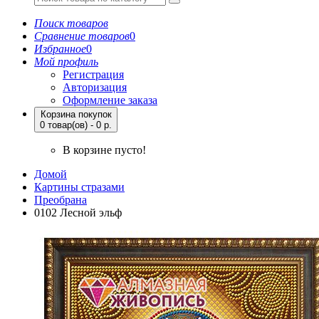
Поиск товаров
Сравнение товаров
0
Избранное
0
Мой профиль
Регистрация
Авторизация
Оформление заказа
Корзина покупок
0 товар(ов) - 0 р.
В корзине пусто!
Домой
Картины стразами
Преобрана
0102 Лесной эльф